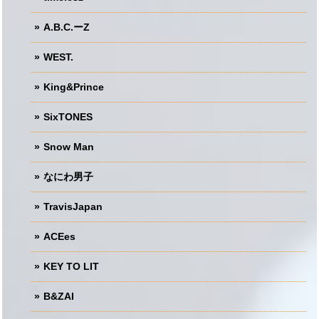
A.B.C.ーZ
WEST.
King&Prince
SixTONES
Snow Man
なにわ男子
TravisJapan
ACEes
KEY TO LIT
B&ZAI