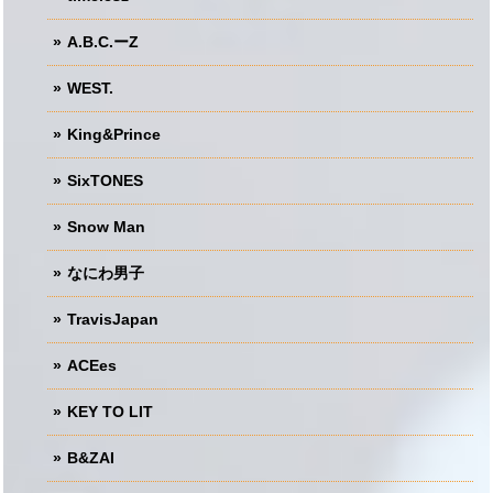
A.B.C.ーZ
WEST.
King&Prince
SixTONES
Snow Man
なにわ男子
TravisJapan
ACEes
KEY TO LIT
B&ZAI