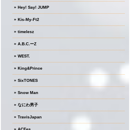
Hey! Say! JUMP
Kis-My-Ft2
timelesz
A.B.C.ーZ
WEST.
King&Prince
SixTONES
Snow Man
なにわ男子
TravisJapan
ACEes