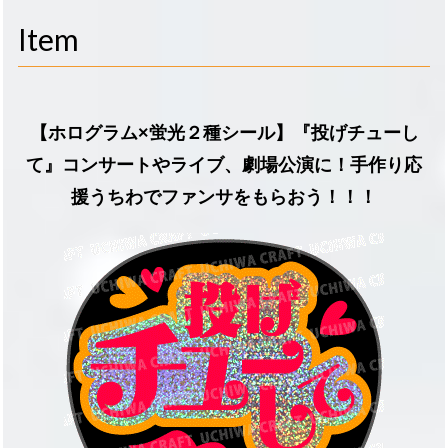
navigati
Item
【ホログラム×蛍光２種シール】『投げチューし
て』コンサートやライブ、劇場公演に！手作り応
援うちわでファンサをもらおう！！！