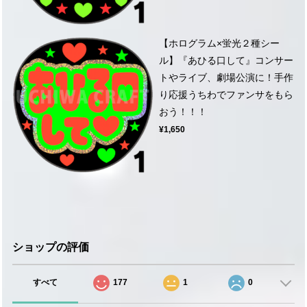
【ホログラム×蛍光２種シー
ル】『あひる口して』コンサー
トやライブ、劇場公演に！手作
り応援うちわでファンサをもら
おう！！！
¥1,650
ショップの評価
すべて
177
1
0