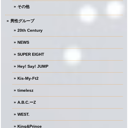
その他
男性グループ
20th Century
NEWS
SUPER EIGHT
Hey! Say! JUMP
Kis-My-Ft2
timelesz
A.B.C.ーZ
WEST.
King&Prince