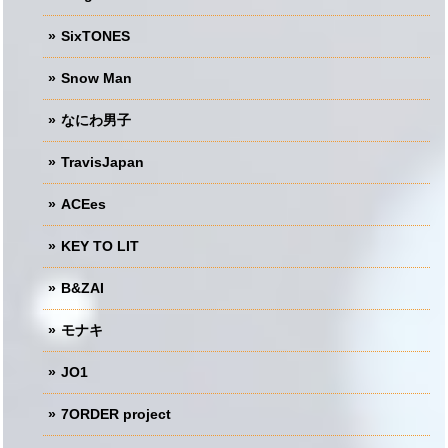
SixTONES
Snow Man
なにわ男子
TravisJapan
ACEes
KEY TO LIT
B&ZAI
モナキ
JO1
7ORDER project