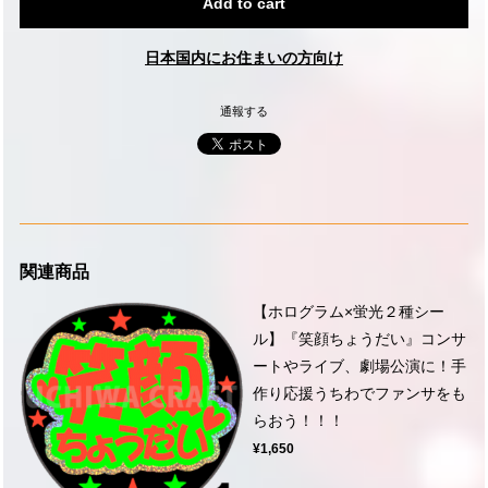
Add to cart
日本国内にお住まいの方向け
通報する
関連商品
【ホログラム×蛍光２種シー
ル】『笑顔ちょうだい』コンサ
ートやライブ、劇場公演に！手
作り応援うちわでファンサをも
らおう！！！
¥1,650