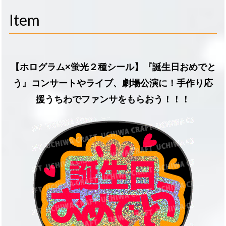
navigati
Item
【ホログラム×蛍光２種シール】『誕生日おめでと
う』コンサートやライブ、劇場公演に！手作り応
援うちわでファンサをもらおう！！！