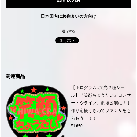
Add to cart
日本国内にお住まいの方向け
通報する
関連商品
【ホログラム×蛍光２種シー
ル】『笑顔ちょうだい』コンサ
ートやライブ、劇場公演に！手
作り応援うちわでファンサをも
らおう！！！
¥1,650