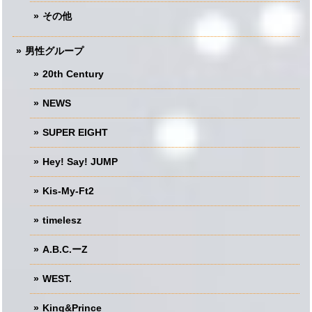
その他
男性グループ
20th Century
NEWS
SUPER EIGHT
Hey! Say! JUMP
Kis-My-Ft2
timelesz
A.B.C.ーZ
WEST.
King&Prince