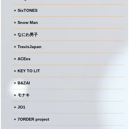
SixTONES
Snow Man
なにわ男子
TravisJapan
ACEes
KEY TO LIT
B&ZAI
モナキ
JO1
7ORDER project