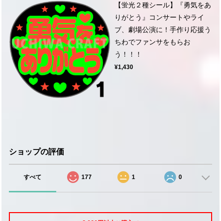
【蛍光２種シール】『勇気をあ
りがとう』コンサートやライ
ブ、劇場公演に！手作り応援う
ちわでファンサをもらお
う！！！
¥1,430
ショップの評価
すべて
177
1
0