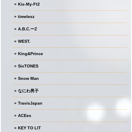
Kis-My-Ft2
timelesz
A.B.C.ーZ
WEST.
King&Prince
SixTONES
Snow Man
なにわ男子
TravisJapan
ACEes
KEY TO LIT