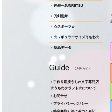
純烈ーJUNRETSU
刀剣乱舞
☆スポーツ☆
☆レギュラーサイズうちわ☆
型紙データ
Guide
ご利用ガイド
手作り応援うちわ文字専門店
☆うちわクラフト☆について
お問合せ
プライバシーポリシー
特定商取引法に基づく表記