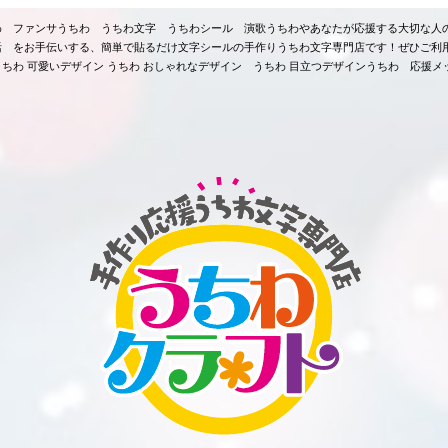
ちわ ファンサうちわ うちわ文字 うちわシール 演歌うちわやあなたが応援する大切な人
活 をお手伝いする、簡単で貼るだけ文字シールの手作りうちわ文字専門店です！ぜひご利
ちわ 可愛いデザイン うちわ おしゃれなデザイン うちわ 目立つデザインうちわ 応援