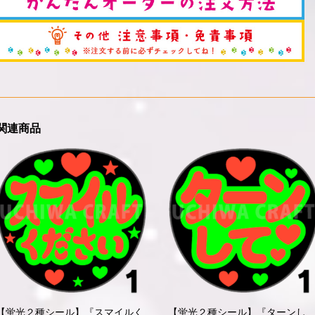
関連商品
【蛍光２種シール】『スマイルく
【蛍光２種シール】『ターンし