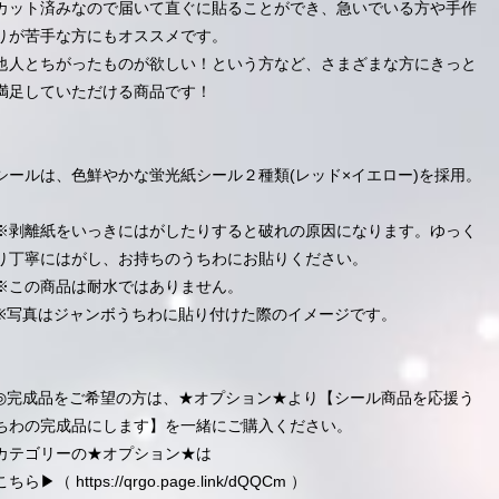
カット済みなので届いて直ぐに貼ることができ、急いでいる方や手作
りが苦手な方にもオススメです。
他人とちがったものが欲しい！という方など、さまざまな方にきっと
満足していただける商品です！
シールは、色鮮やかな蛍光紙シール２種類(レッド×イエロー)を採用。
※剥離紙をいっきにはがしたりすると破れの原因になります。ゆっく
り丁寧にはがし、お持ちのうちわにお貼りください。
※この商品は耐水ではありません。
※写真はジャンボうちわに貼り付けた際のイメージです。
◎完成品をご希望の方は、★オプション★より【シール商品を応援う
ちわの完成品にします】を一緒にご購入ください。
カテゴリーの★オプション★は
こちら▶︎（
https://qrgo.page.link/dQQCm
）