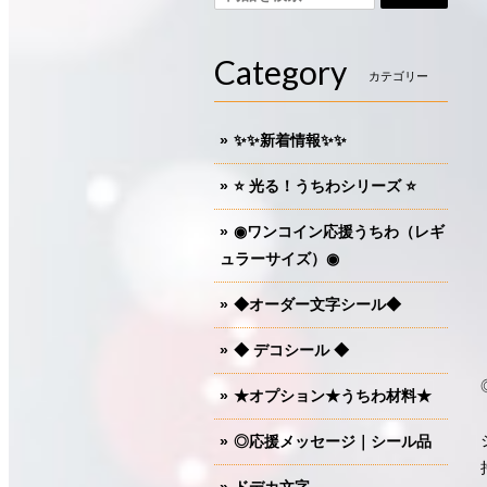
Category
カテゴリー
✨✨新着情報✨✨
⭐️ 光る！うちわシリーズ ⭐️
◉ワンコイン応援うちわ（レギ
ュラーサイズ）◉
◆オーダー文字シール◆
◆ デコシール ◆
★オプション★うちわ材料★
◎応援メッセージ｜シール品