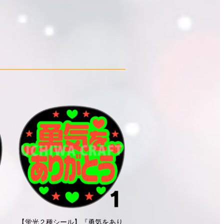
【蛍光２種シール】『勇気をあり