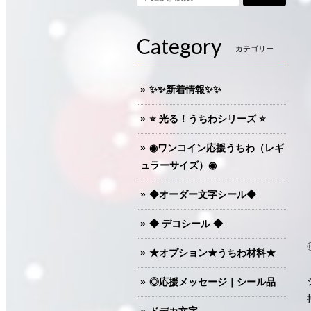
Category
カテゴリー
✨✨新着情報✨✨
⭐️ 光る！うちわシリーズ ⭐️
◉ワンコイン応援うちわ（レギ
ュラーサイズ）◉
◆オーダー文字シール◆
◆ デコシール ◆
★オプション★うちわ材料★
◎応援メッセージ｜シール品