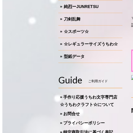
純烈ーJUNRETSU
刀剣乱舞
☆スポーツ☆
☆レギュラーサイズうちわ☆
型紙データ
Guide
ご利用ガイド
手作り応援うちわ文字専門店
☆うちわクラフト☆について
お問合せ
プライバシーポリシー
特定商取引法に基づく表記