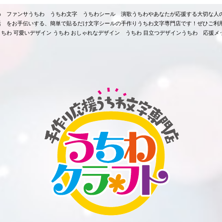
ちわ ファンサうちわ うちわ文字 うちわシール 演歌うちわやあなたが応援する大切な人
活 をお手伝いする、簡単で貼るだけ文字シールの手作りうちわ文字専門店です！ぜひご利
ちわ 可愛いデザイン うちわ おしゃれなデザイン うちわ 目立つデザインうちわ 応援