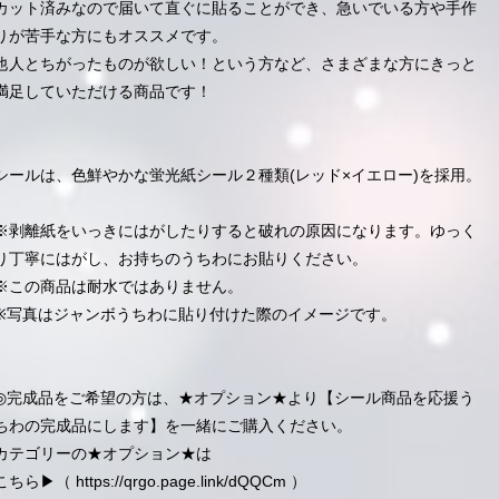
カット済みなので届いて直ぐに貼ることができ、急いでいる方や手作
りが苦手な方にもオススメです。
他人とちがったものが欲しい！という方など、さまざまな方にきっと
満足していただける商品です！
シールは、色鮮やかな蛍光紙シール２種類(レッド×イエロー)を採用。
※剥離紙をいっきにはがしたりすると破れの原因になります。ゆっく
り丁寧にはがし、お持ちのうちわにお貼りください。
※この商品は耐水ではありません。
※写真はジャンボうちわに貼り付けた際のイメージです。
◎完成品をご希望の方は、★オプション★より【シール商品を応援う
ちわの完成品にします】を一緒にご購入ください。
カテゴリーの★オプション★は
こちら▶︎（
https://qrgo.page.link/dQQCm
）