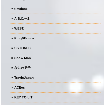
timelesz
A.B.C.ーZ
WEST.
King&Prince
SixTONES
Snow Man
なにわ男子
TravisJapan
ACEes
KEY TO LIT