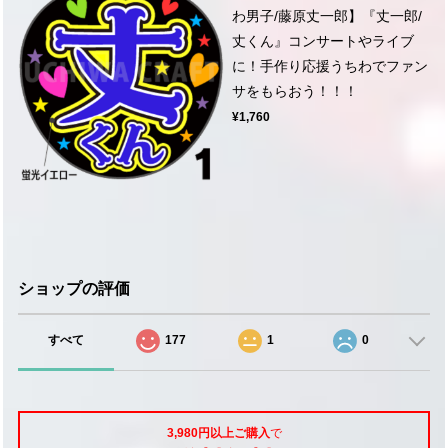
わ男子/藤原丈一郎】『丈一郎/
丈くん』コンサートやライブ
に！手作り応援うちわでファン
サをもらおう！！！
¥1,760
ショップの評価
すべて
177
1
0
3,980円以上ご購入
で