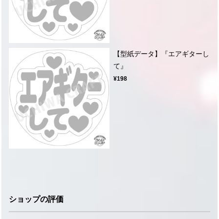
【型紙データ】『エアギターし
て』
¥198
ショップの評価