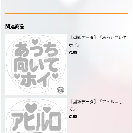
関連商品
【型紙データ】『あっち向いて
ホイ』
¥198
【型紙データ】『アヒル口し
て』
¥198