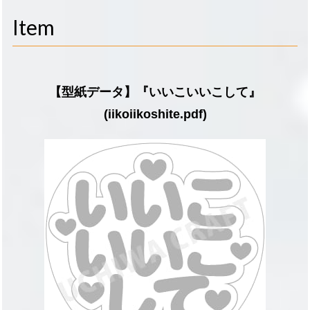
navigati
Item
【型紙データ】『いいこいいこして』
(iikoiikoshite.pdf)