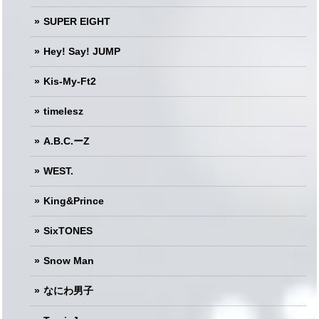
SUPER EIGHT
Hey! Say! JUMP
Kis-My-Ft2
timelesz
A.B.C.ーZ
WEST.
King&Prince
SixTONES
Snow Man
なにわ男子