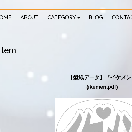
OME
ABOUT
CATEGORY
BLOG
CONTA
Item
【型紙データ】『イケメン
(ikemen.pdf)