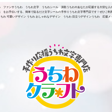
ちわ ファンサうちわ うちわ文字 うちわシール 演歌うちわやあなたが応援する大切な人
活 をお手伝いする、簡単で貼るだけ文字シールの手作りうちわ文字専門店です！ぜひご利
ちわ 可愛いデザイン うちわ おしゃれなデザイン うちわ 目立つデザインうちわ 応援