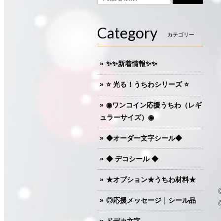
Category
カテゴリー
✨✨新着情報✨✨
⭐️ 光る！うちわシリーズ ⭐️
◉ワンコイン応援うちわ（レギ
ュラーサイズ）◉
◆オーダー文字シール◆
◆ デコシール ◆
★オプション★うちわ材料★
◎応援メッセージ｜シール品