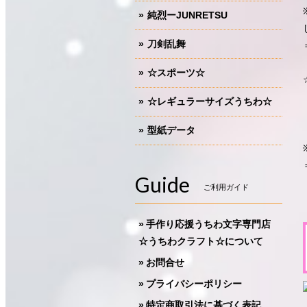
純烈ーJUNRETSU
刀剣乱舞
☆スポーツ☆
☆レギュラーサイズうちわ☆
型紙データ
Guide
ご利用ガイド
手作り応援うちわ文字専門店
☆うちわクラフト☆について
お問合せ
プライバシーポリシー
特定商取引法に基づく表記