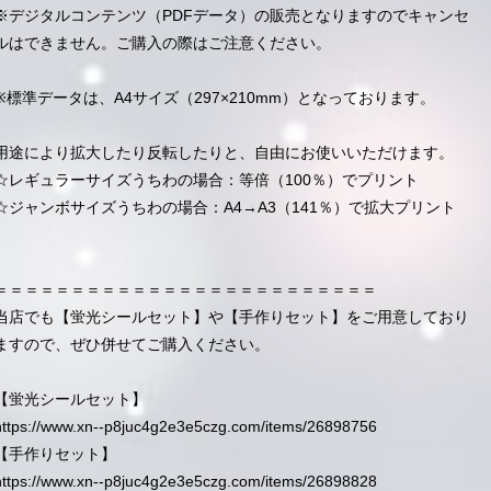
※デジタルコンテンツ（PDFデータ）の販売となりますのでキャンセ
ルはできません。ご購入の際はご注意ください。
※標準データは、A4サイズ（297×210mm）となっております。
用途により拡大したり反転したりと、自由にお使いいただけます。
☆レギュラーサイズうちわの場合：等倍（100％）でプリント
☆ジャンボサイズうちわの場合：A4→A3（141％）で拡大プリント
＝＝＝＝＝＝＝＝＝＝＝＝＝＝＝＝＝＝＝＝＝＝＝＝＝
当店でも【蛍光シールセット】や【手作りセット】をご用意しており
ますので、ぜひ併せてご購入ください。
【蛍光シールセット】
https://www.xn--p8juc4g2e3e5czg.com/items/26898756
【手作りセット】
https://www.xn--p8juc4g2e3e5czg.com/items/26898828