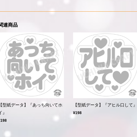
関連商品
【型紙データ】『あっち向いてホ
【型紙データ】『アヒル口して
イ』
¥198
¥198