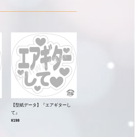
』
【型紙データ】『エアギターし
て』
¥198