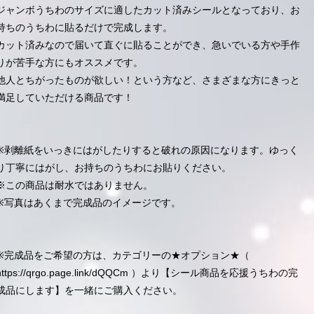
ジャンボうちわのサイズに適したカット済みシールとなっており、お
持ちのうちわに貼るだけで完成します。
カット済みなので届いて直ぐに貼ることができ、急いでいる方や手作
りが苦手な方にもオススメです。
他人とちがったものが欲しい！という方など、さまざまな方にきっと
満足していただける商品です！
※剥離紙をいっきにはがしたりすると破れの原因になります。ゆっく
り丁寧にはがし、お持ちのうちわにお貼りください。
※この商品は耐水ではありません。
※写真はあくまで完成品のイメージです。
※完成品をご希望の方は、カテゴリーの★オプション★（
https://qrgo.page.link/dQQCm
）より【シール商品を応援うちわの完
成品にします】を一緒にご購入ください。