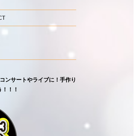
CT
』コンサートやライブに！手作り
う！！！