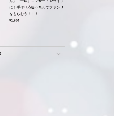
ァ
ん』『一成』コンサートやライブ
に！手作り応援うちわでファンサ
をもらおう！！！
¥1,760
0