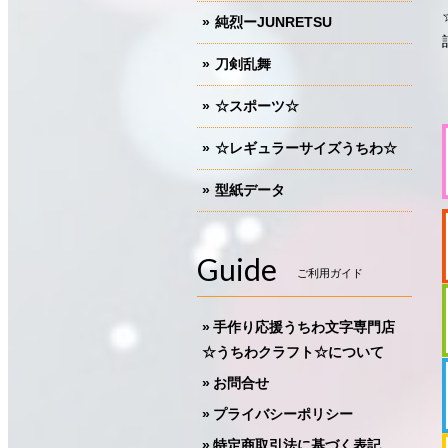
純烈ーJUNRETSU
刀剣乱舞
☆スポーツ☆
☆レギュラーサイズうちわ☆
型紙データ
Guide
ご利用ガイド
手作り応援うちわ文字専門店
☆うちわクラフト☆について
お問合せ
プライバシーポリシー
特定商取引法に基づく表記