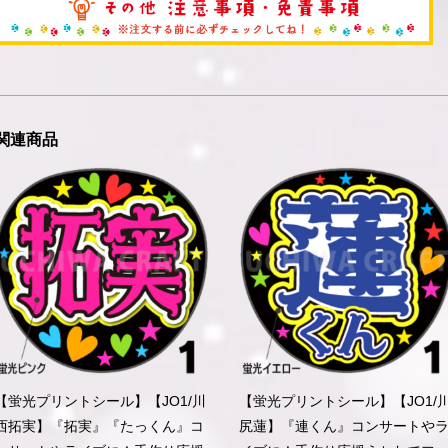
関連商品
【蛍光プリントシール】【JO1/川
【蛍光プリントシール】【JO1/
西拓実】『拓実』『たっくん』コ
尻蓮】『連くん』コンサートや