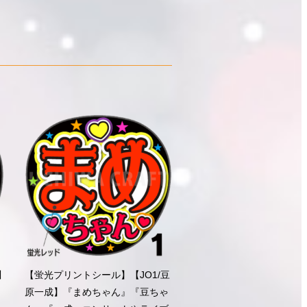
川
【蛍光プリントシール】【JO1/豆
ラ
原一成】『まめちゃん』『豆ちゃ