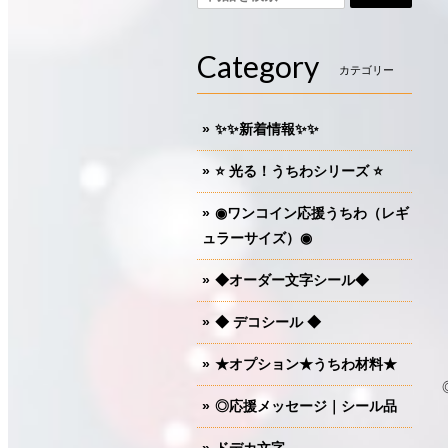
Category
カテゴリー
✨✨新着情報✨✨
⭐️ 光る！うちわシリーズ ⭐️
◉ワンコイン応援うちわ（レギ
ュラーサイズ）◉
◆オーダー文字シール◆
◆ デコシール ◆
★オプション★うちわ材料★
◎応援メッセージ｜シール品