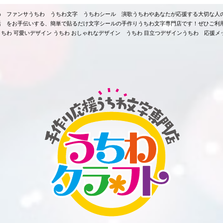
ちわ ファンサうちわ うちわ文字 うちわシール 演歌うちわやあなたが応援する大切な人
活 をお手伝いする、簡単で貼るだけ文字シールの手作りうちわ文字専門店です！ぜひご利
ちわ 可愛いデザイン うちわ おしゃれなデザイン うちわ 目立つデザインうちわ 応援