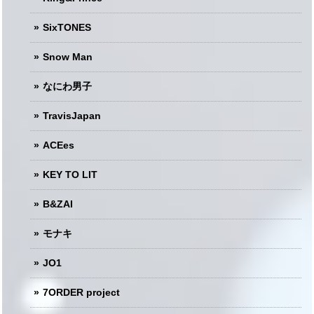
SixTONES
Snow Man
なにわ男子
TravisJapan
ACEes
KEY TO LIT
B&ZAI
モナキ
JO1
7ORDER project