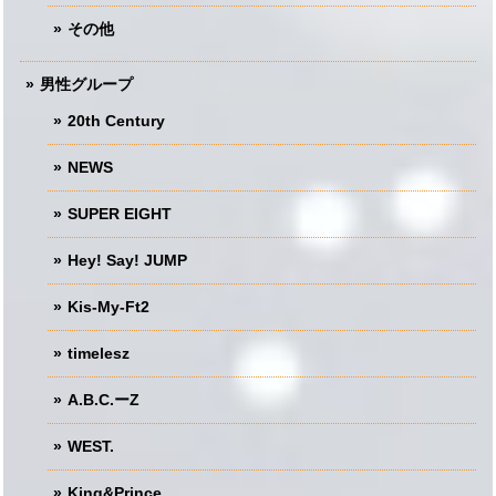
その他
男性グループ
20th Century
NEWS
SUPER EIGHT
Hey! Say! JUMP
Kis-My-Ft2
timelesz
A.B.C.ーZ
WEST.
King&Prince