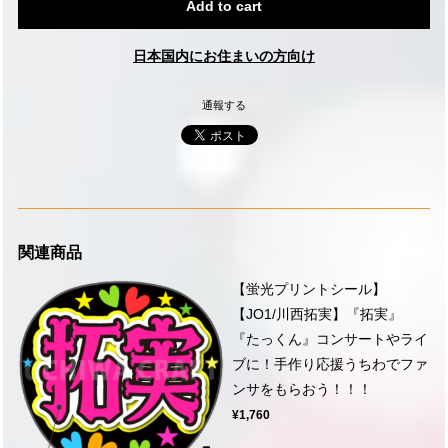
Add to cart
日本国内にお住まいの方向け
通報する
関連商品
【蛍光プリントシール】
【JO1/川西拓実】『拓実』
『たっくん』コンサートやライ
ブに！手作り応援うちわでファ
ンサをもらおう！！！
¥1,760