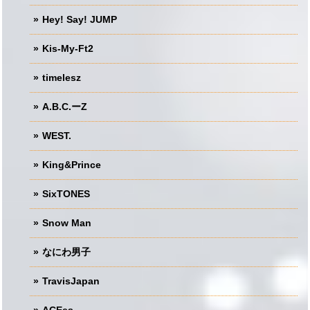
Hey! Say! JUMP
Kis-My-Ft2
timelesz
A.B.C.ーZ
WEST.
King&Prince
SixTONES
Snow Man
なにわ男子
TravisJapan
ACEes