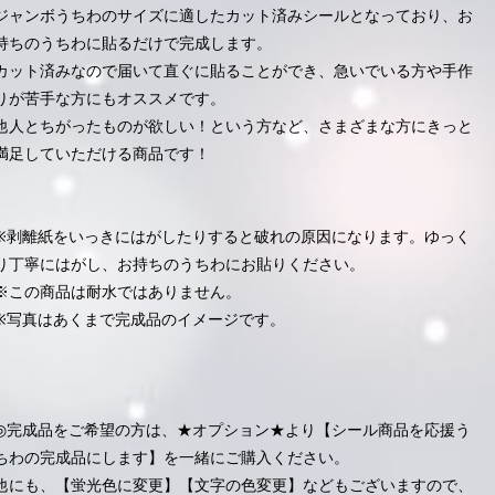
ジャンボうちわのサイズに適したカット済みシールとなっており、お
持ちのうちわに貼るだけで完成します。
カット済みなので届いて直ぐに貼ることができ、急いでいる方や手作
りが苦手な方にもオススメです。
他人とちがったものが欲しい！という方など、さまざまな方にきっと
満足していただける商品です！
※剥離紙をいっきにはがしたりすると破れの原因になります。ゆっく
り丁寧にはがし、お持ちのうちわにお貼りください。
※この商品は耐水ではありません。
※写真はあくまで完成品のイメージです。
◎完成品をご希望の方は、★オプション★より【シール商品を応援う
ちわの完成品にします】を一緒にご購入ください。
他にも、【蛍光色に変更】【文字の色変更】などもございますので、