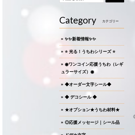
Category
カテゴリー
✨✨新着情報✨✨
⭐️ 光る！うちわシリーズ ⭐️
◉ワンコイン応援うちわ（レギ
ュラーサイズ）◉
◆オーダー文字シール◆
◆ デコシール ◆
★オプション★うちわ材料★
◎応援メッセージ｜シール品