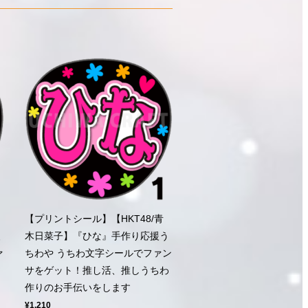
【プリントシール】【HKT48/青
援
木日菜子】『ひな』手作り応援う
ァ
ちわや うちわ文字シールでファン
ち
サをゲット！推し活、推しうちわ
作りのお手伝いをします
¥1,210