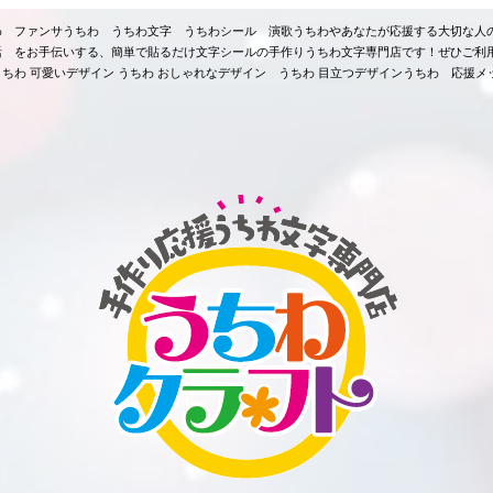
ちわ ファンサうちわ うちわ文字 うちわシール 演歌うちわやあなたが応援する大切な人
活 をお手伝いする、簡単で貼るだけ文字シールの手作りうちわ文字専門店です！ぜひご利
ちわ 可愛いデザイン うちわ おしゃれなデザイン うちわ 目立つデザインうちわ 応援