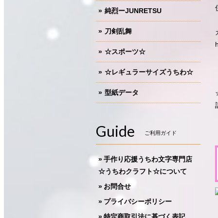
純烈ーJUNRETSU
刀剣乱舞
☆スポーツ☆
☆レギュラーサイズうちわ☆
型紙データ
Guide
ご利用ガイド
手作り応援うちわ文字専門店
☆うちわクラフト☆について
お問合せ
プライバシーポリシー
特定商取引法に基づく表記