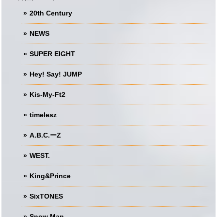
20th Century
NEWS
SUPER EIGHT
Hey! Say! JUMP
Kis-My-Ft2
timelesz
A.B.C.ーZ
WEST.
King&Prince
SixTONES
Snow Man