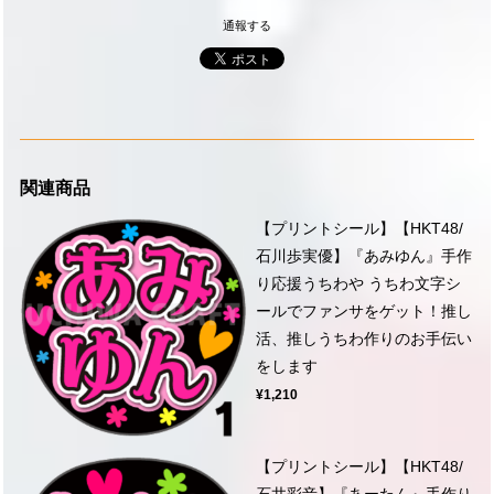
通報する
関連商品
【プリントシール】【HKT48/
石川歩実優】『あみゆん』手作
り応援うちわや うちわ文字シ
ールでファンサをゲット！推し
活、推しうちわ作りのお手伝い
をします
¥1,210
【プリントシール】【HKT48/
石井彩音】『あーたん』手作り