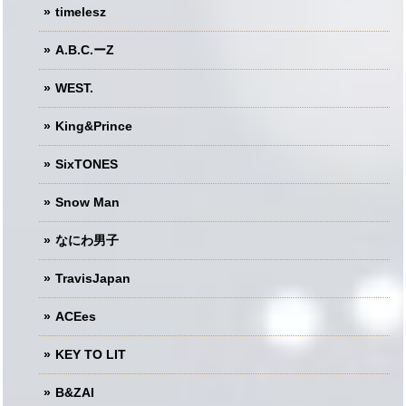
timelesz
A.B.C.ーZ
WEST.
King&Prince
SixTONES
Snow Man
なにわ男子
TravisJapan
ACEes
KEY TO LIT
B&ZAI