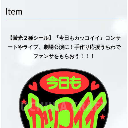
navigati
Item
【蛍光２種シール】『今日もカッコイイ』コンサ
ートやライブ、劇場公演に！手作り応援うちわで
ファンサをもらおう！！！