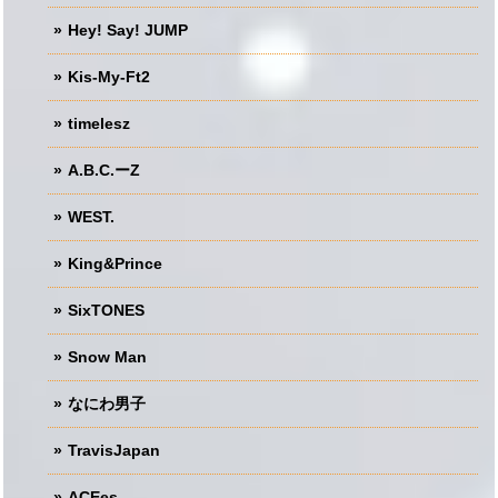
Hey! Say! JUMP
Kis-My-Ft2
timelesz
A.B.C.ーZ
WEST.
King&Prince
SixTONES
Snow Man
なにわ男子
TravisJapan
ACEes