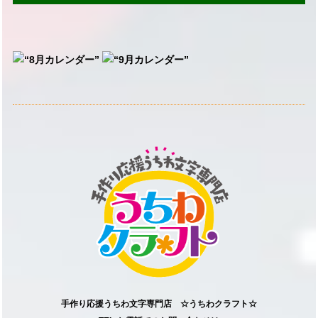
手作り応援うちわ文字専門店 ☆うちわクラフト☆