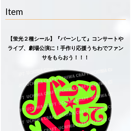
navigati
Item
【蛍光２種シール】『バーンして』コンサートや
ライブ、劇場公演に！手作り応援うちわでファン
サをもらおう！！！