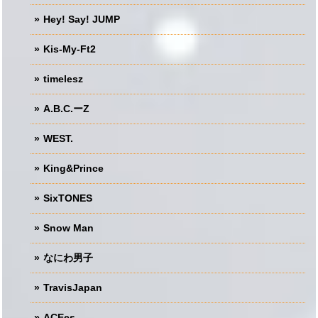
Hey! Say! JUMP
Kis-My-Ft2
timelesz
A.B.C.ーZ
WEST.
King&Prince
SixTONES
Snow Man
なにわ男子
TravisJapan
ACEes