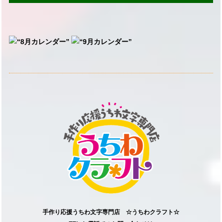
手作り応援うちわ文字専門店 ☆うちわクラフト☆