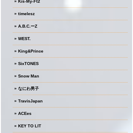
Kis-My-Ft2
timelesz
A.B.C.ーZ
WEST.
King&Prince
SixTONES
Snow Man
なにわ男子
TravisJapan
ACEes
KEY TO LIT