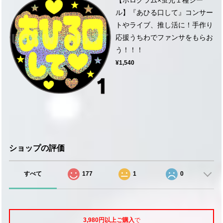
ル】『あひる口して』コンサー
トやライブ、推し活に！手作り
応援うちわでファンサをもらお
う！！！
¥1,540
ショップの評価
すべて
177
1
0
3,980円以上ご購入
で