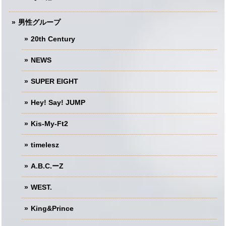
男性グループ
20th Century
NEWS
SUPER EIGHT
Hey! Say! JUMP
Kis-My-Ft2
timelesz
A.B.C.ーZ
WEST.
King&Prince