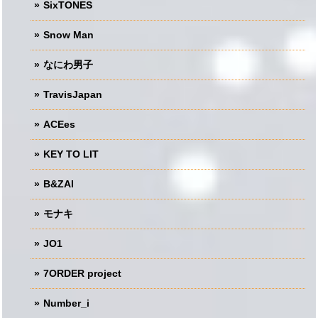
SixTONES
Snow Man
なにわ男子
TravisJapan
ACEes
KEY TO LIT
B&ZAI
モナキ
JO1
7ORDER project
Number_i