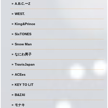
A.B.C.ーZ
WEST.
King&Prince
SixTONES
Snow Man
なにわ男子
TravisJapan
ACEes
KEY TO LIT
B&ZAI
モナキ