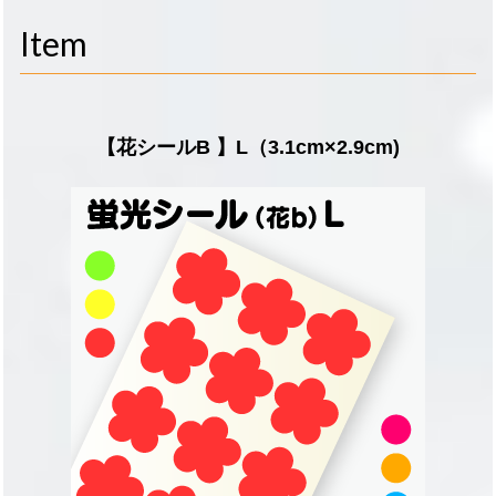
navigati
Item
【花シールB 】L（3.1cm×2.9cm)