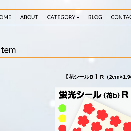
OME
ABOUT
CATEGORY
BLOG
CONTA
Item
【花シールB 】R（2cm×1.9