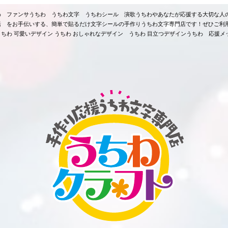
ちわ ファンサうちわ うちわ文字 うちわシール 演歌うちわやあなたが応援する大切な人
活 をお手伝いする、簡単で貼るだけ文字シールの手作りうちわ文字専門店です！ぜひご利
ちわ 可愛いデザイン うちわ おしゃれなデザイン うちわ 目立つデザインうちわ 応援