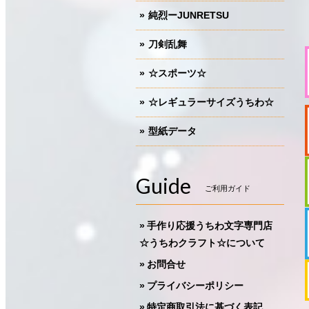
純烈ーJUNRETSU
刀剣乱舞
☆スポーツ☆
☆レギュラーサイズうちわ☆
型紙データ
Guide
ご利用ガイド
手作り応援うちわ文字専門店
☆うちわクラフト☆について
お問合せ
プライバシーポリシー
特定商取引法に基づく表記