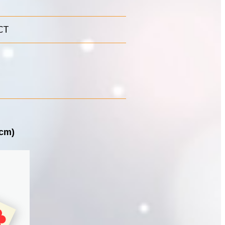
CT
cm)