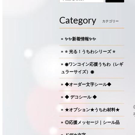
Category
カテゴリー
✨✨新着情報✨✨
⭐️ 光る！うちわシリーズ ⭐️
◉ワンコイン応援うちわ（レギ
ュラーサイズ）◉
◆オーダー文字シール◆
◆ デコシール ◆
★オプション★うちわ材料★
◎応援メッセージ｜シール品