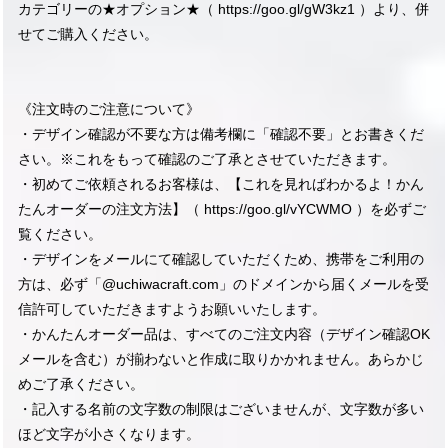
カテゴリーの★オプション★（
https://goo.gl/gW3kz1
）より、併
せてご購入ください。
《注文時のご注意について》
・デザイン確認が不要な方は備考欄に「確認不要」とお書きくだ
さい。※これをもって確認のご了承とさせていただきます。
・初めてご依頼されるお客様は、【これを見ればわかるよ！かん
たんオーダーの注文方法】（
https://goo.gl/vYCWMO
）を必ずご
覧ください。
・デザインをメールにて確認していただくため、携帯をご利用の
方は、必ず「@uchiwacraft.com」のドメインから届くメールを受
信許可していただきますようお願いいたします。
・かんたんオーダー品は、すべてのご注文内容（デザイン確認OK
メールを含む）が揃わないと作成に取りかかれません。あらかじ
めご了承ください。
・記入する名前の文字数の制限はございませんが、文字数が多い
ほど文字が小さくなります。