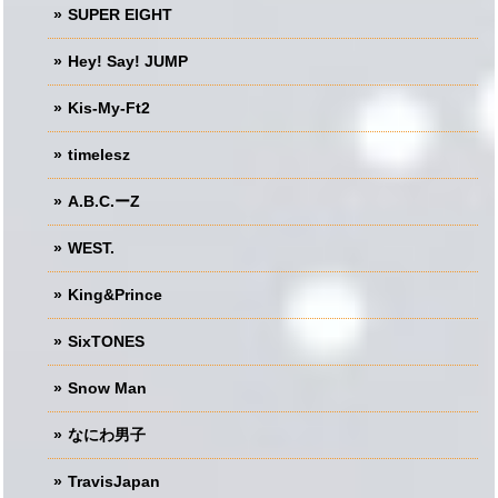
SUPER EIGHT
Hey! Say! JUMP
Kis-My-Ft2
timelesz
A.B.C.ーZ
WEST.
King&Prince
SixTONES
Snow Man
なにわ男子
TravisJapan