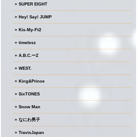
SUPER EIGHT
Hey! Say! JUMP
Kis-My-Ft2
timelesz
A.B.C.ーZ
WEST.
King&Prince
SixTONES
Snow Man
なにわ男子
TravisJapan