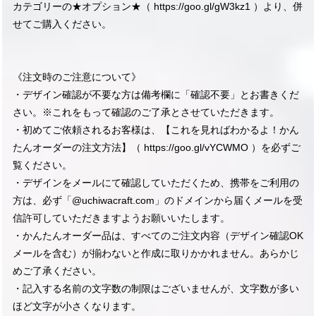
カテゴリーの★オプション★（
https://goo.gl/gW3kz1
）より、併
せてご購入ください。
《注文時のご注意について》
・デザイン確認が不要な方は備考欄に「確認不要」とお書きくだ
さい。※これをもって確認のご了承とさせていただきます。
・初めてご依頼されるお客様は、【これを見ればわかるよ！かん
たんオーダーの注文方法】（
https://goo.gl/vYCWMO
）を必ずご
覧ください。
・デザインをメールにて確認していただくため、携帯をご利用の
方は、必ず「@uchiwacraft.com」のドメインから届くメールを受
信許可していただきますようお願いいたします。
・かんたんオーダー品は、すべてのご注文内容（デザイン確認OK
メールを含む）が揃わないと作成に取りかかれません。あらかじ
めご了承ください。
・記入する名前の文字数の制限はございませんが、文字数が多い
ほど文字が小さくなります。