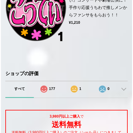
手作り応援うちわで推しメンか
らファンサをもらおう！！
¥1,210
ショップの評価
すべて
177
1
0
3,980円以上ご購入
で
送料無料
送料無料（3,980円以上ご購入）のご注文（シール 品）につきまして