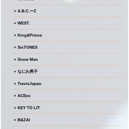
A.B.C.ーZ
WEST.
King&Prince
SixTONES
Snow Man
なにわ男子
TravisJapan
ACEes
KEY TO LIT
B&ZAI