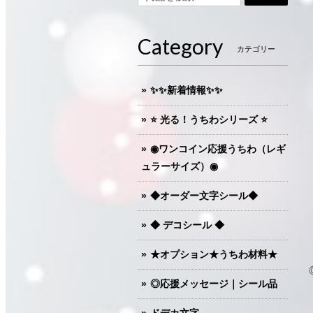
Category
カテゴリー
✨✨新着情報✨✨
⭐️ 光る！うちわシリーズ ⭐️
◉ワンコイン応援うちわ（レギ
ュラーサイズ）◉
◆オーダー文字シール◆
◆ デコシール ◆
★オプション★うちわ材料★
◎応援メッセージ｜シール品