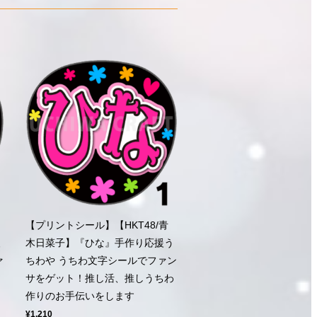
【プリントシール】【HKT48/青
援
木日菜子】『ひな』手作り応援う
ァ
ちわや うちわ文字シールでファン
ち
サをゲット！推し活、推しうちわ
作りのお手伝いをします
¥1,210