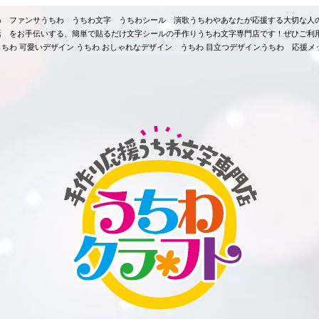
ちわ ファンサうちわ うちわ文字 うちわシール 演歌うちわやあなたが応援する大切な人
活 をお手伝いする、簡単で貼るだけ文字シールの手作りうちわ文字専門店です！ぜひご利
ちわ 可愛いデザイン うちわ おしゃれなデザイン うちわ 目立つデザインうちわ 応援