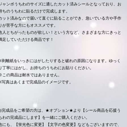
ジャンボうちわのサイズに適したカット済みシールとなっており、お
持ちのうちわに貼るだけで完成します。
カット済みなので届いて直ぐに貼ることができ、急いでいる方や手作
りが苦手な方にもオススメです。
他人とちがったものが欲しい！という方など、さまざまな方にきっと
満足していただける商品です！
※剥離紙をいっきにはがしたりすると破れの原因になります。ゆっく
り丁寧にはがし、お持ちのうちわにお貼りください。
※この商品は耐水ではありません。
※写真はあくまで完成品のイメージです。
◎完成品をご希望の方は、★オプション★より【シール商品を応援う
ちわの完成品にします】を一緒にご購入ください。
他にも、【蛍光色に変更】【文字の色変更】などもございますので、