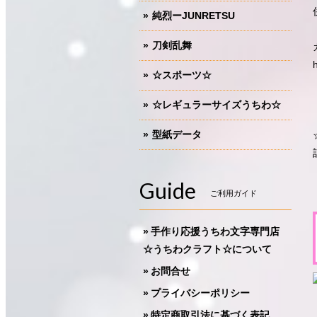
純烈ーJUNRETSU
刀剣乱舞
☆スポーツ☆
☆レギュラーサイズうちわ☆
型紙データ
Guide
ご利用ガイド
手作り応援うちわ文字専門店
☆うちわクラフト☆について
お問合せ
プライバシーポリシー
特定商取引法に基づく表記