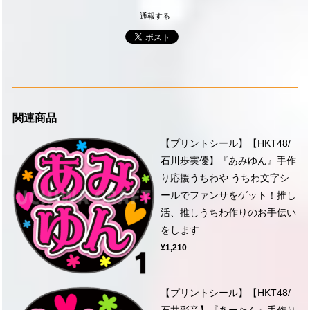
通報する
関連商品
【プリントシール】【HKT48/
石川歩実優】『あみゆん』手作
り応援うちわや うちわ文字シ
ールでファンサをゲット！推し
活、推しうちわ作りのお手伝い
をします
¥1,210
【プリントシール】【HKT48/
石井彩音】『あーたん』手作り