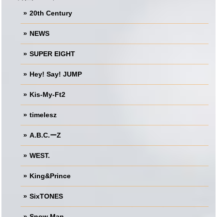
20th Century
NEWS
SUPER EIGHT
Hey! Say! JUMP
Kis-My-Ft2
timelesz
A.B.C.ーZ
WEST.
King&Prince
SixTONES
Snow Man