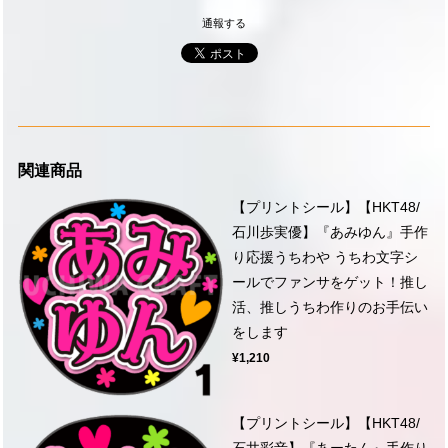
通報する
関連商品
【プリントシール】【HKT48/
石川歩実優】『あみゆん』手作
り応援うちわや うちわ文字シ
ールでファンサをゲット！推し
活、推しうちわ作りのお手伝い
をします
¥1,210
【プリントシール】【HKT48/
石井彩音】『あーたん』手作り