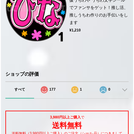
でファンサをゲット！推し活、
推しうちわ作りのお手伝いをし
ます
¥1,210
ショップの評価
すべて
177
1
0
3,980円以上ご購入
で
送料無料
送料無料（3,980円以上ご購入）のご注文（シール 品）につきまして