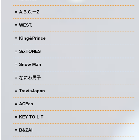
A.B.C.ーZ
WEST.
King&Prince
SixTONES
Snow Man
なにわ男子
TravisJapan
ACEes
KEY TO LIT
B&ZAI