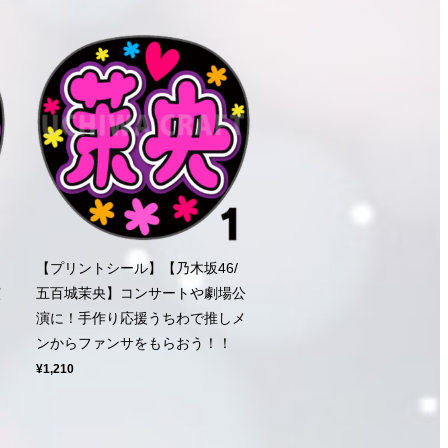
【プリントシール】【乃木坂46/
演
五百城茉央】コンサートや劇場公
ン
演に！手作り応援うちわで推しメ
ンからファンサをもらおう！！
¥1,210