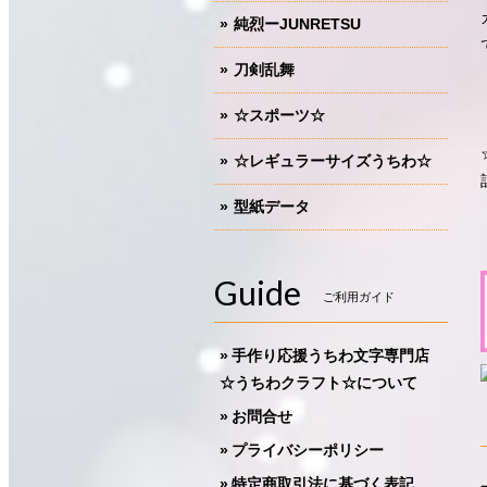
純烈ーJUNRETSU
刀剣乱舞
☆スポーツ☆
☆レギュラーサイズうちわ☆
型紙データ
Guide
ご利用ガイド
手作り応援うちわ文字専門店
☆うちわクラフト☆について
お問合せ
プライバシーポリシー
特定商取引法に基づく表記