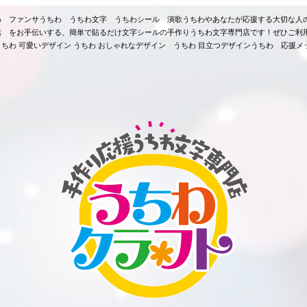
ちわ ファンサうちわ うちわ文字 うちわシール 演歌うちわやあなたが応援する大切な人
活 をお手伝いする、簡単で貼るだけ文字シールの手作りうちわ文字専門店です！ぜひご利
ちわ 可愛いデザイン うちわ おしゃれなデザイン うちわ 目立つデザインうちわ 応援