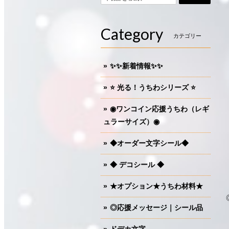
Category
カテゴリー
✨✨新着情報✨✨
⭐️ 光る！うちわシリーズ ⭐️
◉ワンコイン応援うちわ（レギ
ュラーサイズ）◉
◆オーダー文字シール◆
◆ デコシール ◆
★オプション★うちわ材料★
◎応援メッセージ｜シール品