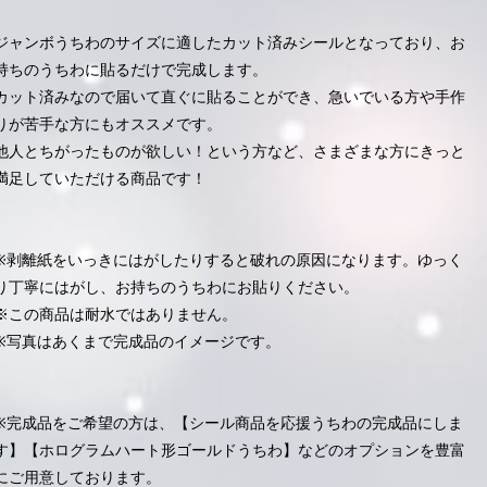
ジャンボうちわのサイズに適したカット済みシールとなっており、お
持ちのうちわに貼るだけで完成します。
カット済みなので届いて直ぐに貼ることができ、急いでいる方や手作
りが苦手な方にもオススメです。
他人とちがったものが欲しい！という方など、さまざまな方にきっと
満足していただける商品です！
※剥離紙をいっきにはがしたりすると破れの原因になります。ゆっく
り丁寧にはがし、お持ちのうちわにお貼りください。
※この商品は耐水ではありません。
※写真はあくまで完成品のイメージです。
※完成品をご希望の方は、【シール商品を応援うちわの完成品にしま
す】【ホログラムハート形ゴールドうちわ】などのオプションを豊富
にご用意しております。