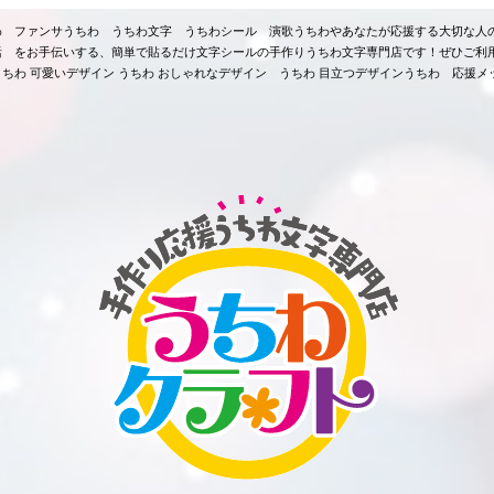
ちわ ファンサうちわ うちわ文字 うちわシール 演歌うちわやあなたが応援する大切な人
活 をお手伝いする、簡単で貼るだけ文字シールの手作りうちわ文字専門店です！ぜひご利
ちわ 可愛いデザイン うちわ おしゃれなデザイン うちわ 目立つデザインうちわ 応援