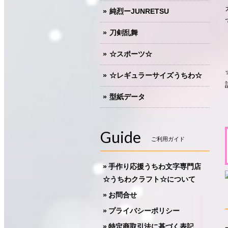
純烈ーJUNRETSU
刀剣乱舞
☆スポーツ☆
☆レギュラーサイズうちわ☆
型紙データ
Guide
ご利用ガイド
手作り応援うちわ文字専門店
☆うちわクラフト☆について
お問合せ
プライバシーポリシー
特定商取引法に基づく表記