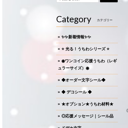
Category
カテゴリー
✨✨新着情報✨✨
⭐️ 光る！うちわシリーズ ⭐️
◉ワンコイン応援うちわ（レギ
ュラーサイズ）◉
◆オーダー文字シール◆
◆ デコシール ◆
★オプション★うちわ材料★
◎応援メッセージ｜シール品