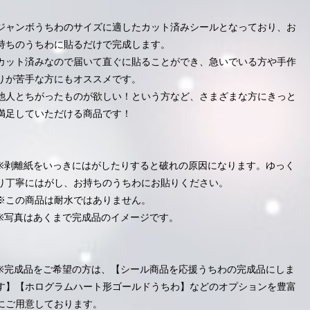
ジャンボうちわのサイズに適したカット済みシールとなっており、お
持ちのうちわに貼るだけで完成します。
カット済みなので届いて直ぐに貼ることができ、急いでいる方や手作
りが苦手な方にもオススメです。
他人とちがったものが欲しい！という方など、さまざまな方にきっと
満足していただける商品です！
※剥離紙をいっきにはがしたりすると破れの原因になります。ゆっく
り丁寧にはがし、お持ちのうちわにお貼りください。
※この商品は耐水ではありません。
※写真はあくまで完成品のイメージです。
※完成品をご希望の方は、【シール商品を応援うちわの完成品にしま
す】【ホログラムハート形ゴールドうちわ】などのオプションを豊富
にご用意しております。