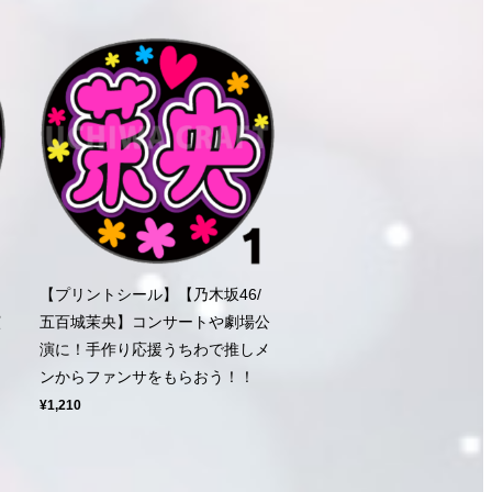
【プリントシール】【乃木坂46/
演
五百城茉央】コンサートや劇場公
ン
演に！手作り応援うちわで推しメ
ンからファンサをもらおう！！
¥1,210