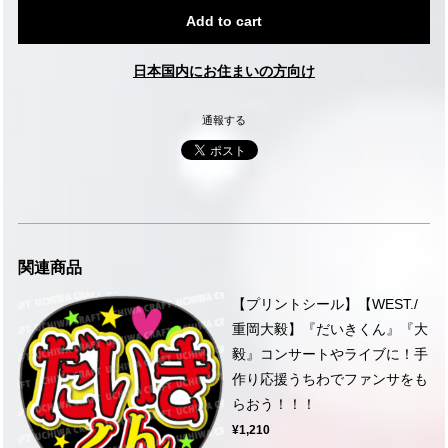
Add to cart
日本国内にお住まいの方向け
通報する
関連商品
【プリントシール】【WEST./
重岡大毅】『だいきくん』『大
毅』コンサートやライブに！手
作り応援うちわでファンサをも
らおう！！！
¥1,210