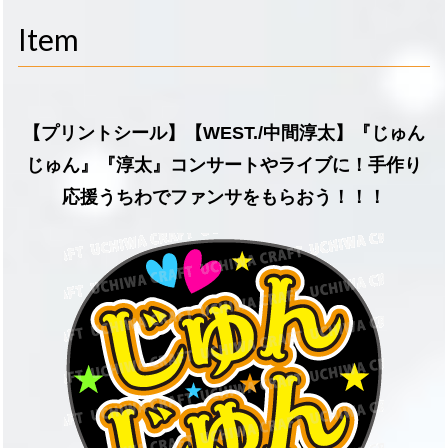
navigati
Item
【プリントシール】【WEST./中間淳太】『じゅん
じゅん』『淳太』コンサートやライブに！手作り
応援うちわでファンサをもらおう！！！