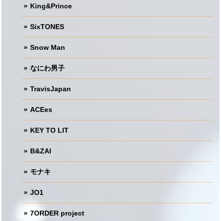
King&Prince
SixTONES
Snow Man
なにわ男子
TravisJapan
ACEes
KEY TO LIT
B&ZAI
モナキ
JO1
7ORDER project