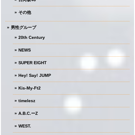
その他
男性グループ
20th Century
NEWS
SUPER EIGHT
Hey! Say! JUMP
Kis-My-Ft2
timelesz
A.B.C.ーZ
WEST.