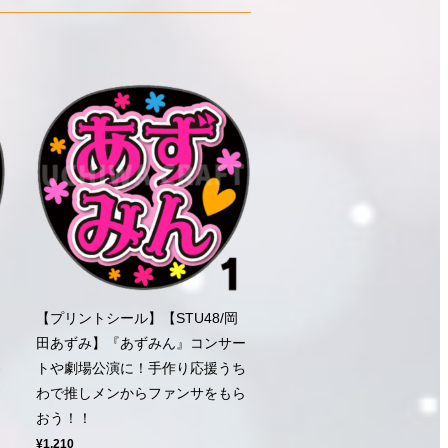
【プリントシール】【STU48/岡
ト
田あずみ】『あずみん』コンサー
わ
トや劇場公演に！手作り応援うち
お
わで推しメンからファンサをもら
おう！！
¥1,210