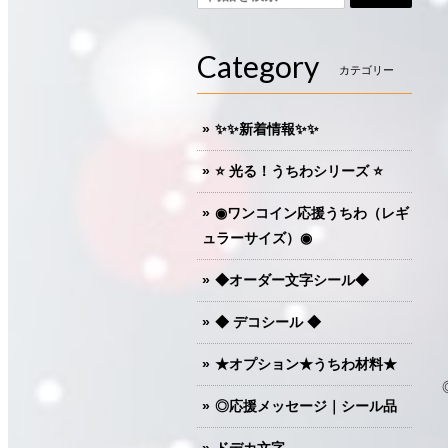
Category
カテゴリー
✨✨新着情報✨✨
⭐️ 光る！うちわシリーズ ⭐️
◉ワンコイン応援うちわ（レギ
ュラーサイズ）◉
◆オーダー文字シール◆
◆ デコシール ◆
★オプション★うちわ材料★
◎応援メッセージ｜シール品