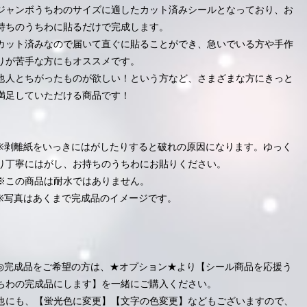
ジャンボうちわのサイズに適したカット済みシールとなっており、お
持ちのうちわに貼るだけで完成します。
カット済みなので届いて直ぐに貼ることができ、急いでいる方や手作
りが苦手な方にもオススメです。
他人とちがったものが欲しい！という方など、さまざまな方にきっと
満足していただける商品です！
※剥離紙をいっきにはがしたりすると破れの原因になります。ゆっく
り丁寧にはがし、お持ちのうちわにお貼りください。
※この商品は耐水ではありません。
※写真はあくまで完成品のイメージです。
◎完成品をご希望の方は、★オプション★より【シール商品を応援う
ちわの完成品にします】を一緒にご購入ください。
他にも、【蛍光色に変更】【文字の色変更】などもございますので、