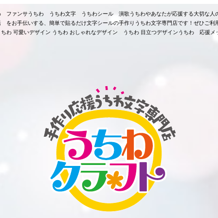
ちわ ファンサうちわ うちわ文字 うちわシール 演歌うちわやあなたが応援する大切な人
活 をお手伝いする、簡単で貼るだけ文字シールの手作りうちわ文字専門店です！ぜひご利
ちわ 可愛いデザイン うちわ おしゃれなデザイン うちわ 目立つデザインうちわ 応援