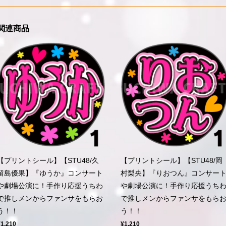
関連商品
【プリントシール】【STU48/久
【プリントシール】【STU48/岡
留島優果】『ゆうか』コンサート
村梨央】『りおつん』コンサー
や劇場公演に！手作り応援うちわ
や劇場公演に！手作り応援うち
で推しメンからファンサをもらお
で推しメンからファンサをもら
う！！
う！！
¥1,210
¥1,210