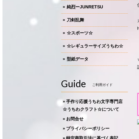
純烈ーJUNRETSU
刀剣乱舞
☆スポーツ☆
☆レギュラーサイズうちわ☆
型紙データ
Guide
ご利用ガイド
手作り応援うちわ文字専門店
☆うちわクラフト☆について
お問合せ
プライバシーポリシー
特定商取引法に基づく表記