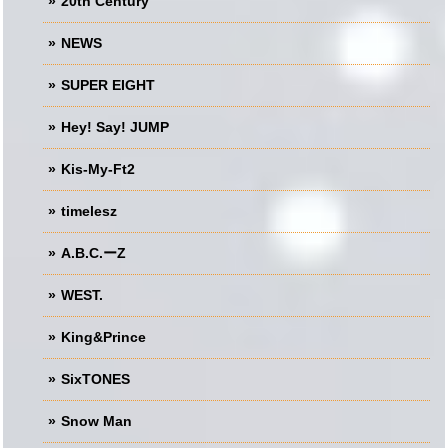
20th Century
NEWS
SUPER EIGHT
Hey! Say! JUMP
Kis-My-Ft2
timelesz
A.B.C.ーZ
WEST.
King&Prince
SixTONES
Snow Man