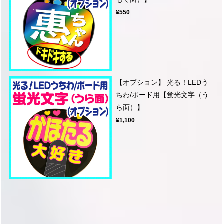
¥550
【オプション】 光る！LEDう
ちわ/ボード用【蛍光文字（う
ら面）】
¥1,100