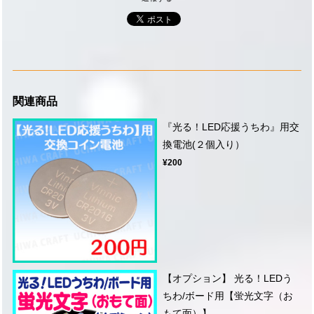
関連商品
『光る！LED応援うちわ』用交
換電池(２個入り）
¥200
【オプション】 光る！LEDう
ちわ/ボード用【蛍光文字（お
もて面）】