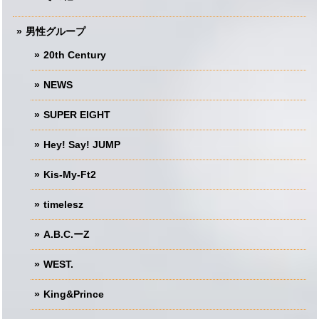
男性グループ
20th Century
NEWS
SUPER EIGHT
Hey! Say! JUMP
Kis-My-Ft2
timelesz
A.B.C.ーZ
WEST.
King&Prince