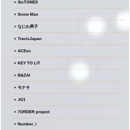
SixTONES
Snow Man
なにわ男子
TravisJapan
ACEes
KEY TO LIT
B&ZAI
モナキ
JO1
7ORDER project
Number_i