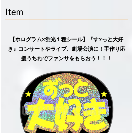
navigati
Item
【ホログラム×蛍光１種シール】『す?っと大好
き』コンサートやライブ、劇場公演に！手作り応
援うちわでファンサをもらおう！！！