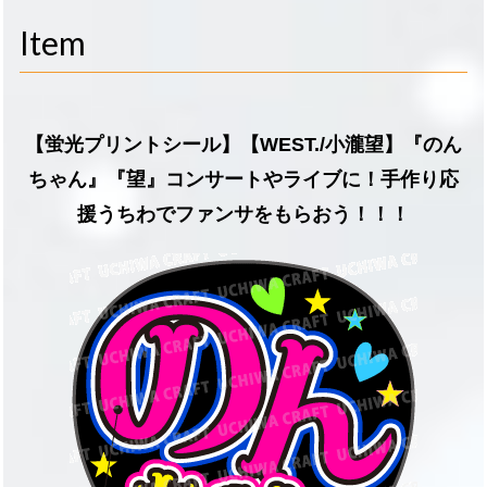
navigati
Item
【蛍光プリントシール】【WEST./小瀧望】『のん
ちゃん』『望』コンサートやライブに！手作り応
援うちわでファンサをもらおう！！！