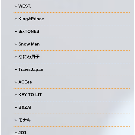
WEST.
King&Prince
SixTONES
Snow Man
なにわ男子
TravisJapan
ACEes
KEY TO LIT
B&ZAI
モナキ
JO1