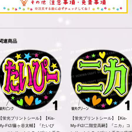
関連商品
【蛍光プリントシール】【Kis-
【蛍光プリントシール】【Kis-
My-Ft2/藤ヶ谷太輔】『たいぴ
My-Ft2/二階堂高嗣】『ニカ』コ