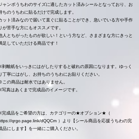
ジャンボうちわのサイズに適したカット済みシールとなっており、お
持ちのうちわに貼るだけで完成します。
カット済みなので届いて直ぐに貼ることができ、急いでいる方や手作
りが苦手な方にもオススメです。
他人とちがったものが欲しい！という方など、さまざまな方にきっと
満足していただける商品です！
※剥離紙をいっきにはがしたりすると破れの原因になります。ゆっく
り丁寧にはがし、お持ちのうちわにお貼りください。
※この商品は耐水ではありません。
※写真はあくまで完成品のイメージです。
※完成品をご希望の方は、カテゴリーの★オプション★（
https://qrgo.page.link/dQQCm
）より【シール商品を応援うちわの完
成品にします】を一緒にご購入ください。