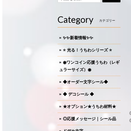
Category
カテゴリー
✨✨新着情報✨✨
⭐️ 光る！うちわシリーズ ⭐️
◉ワンコイン応援うちわ（レギ
ュラーサイズ）◉
◆オーダー文字シール◆
◆ デコシール ◆
★オプション★うちわ材料★
◎応援メッセージ｜シール品