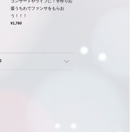
援
コンサートやライブに！手作り応
援うちわでファンサをもらお
う！！！
¥1,760
0