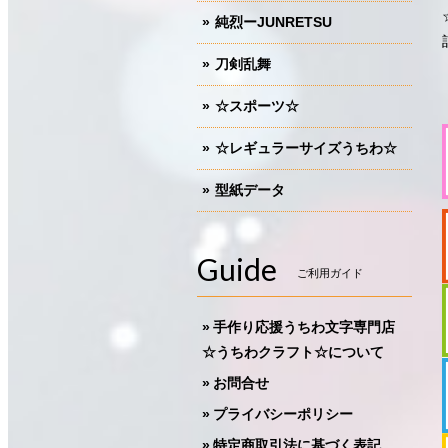
純烈ーJUNRETSU
刀剣乱舞
☆スポーツ☆
☆レギュラーサイズうちわ☆
型紙データ
Guide
ご利用ガイド
手作り応援うちわ文字専門店
☆うちわクラフト☆について
お問合せ
プライバシーポリシー
特定商取引法に基づく表記