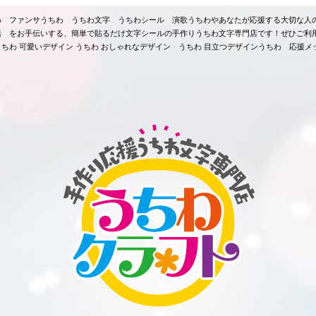
ちわ ファンサうちわ うちわ文字 うちわシール 演歌うちわやあなたが応援する大切な人
活 をお手伝いする、簡単で貼るだけ文字シールの手作りうちわ文字専門店です！ぜひご利
ちわ 可愛いデザイン うちわ おしゃれなデザイン うちわ 目立つデザインうちわ 応援