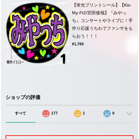
【蛍光プリントシール】【Kis-
My-Ft2/宮田俊哉】『みやっ
ち』コンサートやライブに！手
作り応援うちわでファンサをも
らおう！！！
¥1,760
ショップの評価
すべて
177
1
0