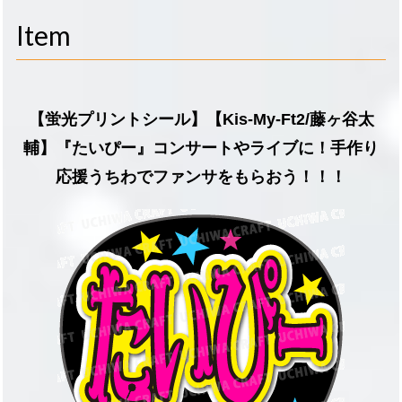
navigati
Item
【蛍光プリントシール】【Kis-My-Ft2/藤ヶ谷太
輔】『たいぴー』コンサートやライブに！手作り
応援うちわでファンサをもらおう！！！