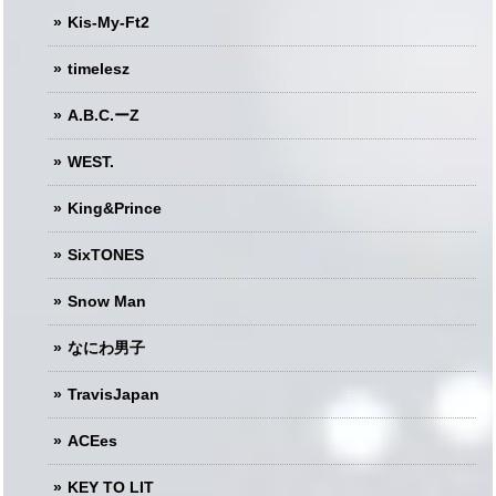
Kis-My-Ft2
timelesz
A.B.C.ーZ
WEST.
King&Prince
SixTONES
Snow Man
なにわ男子
TravisJapan
ACEes
KEY TO LIT