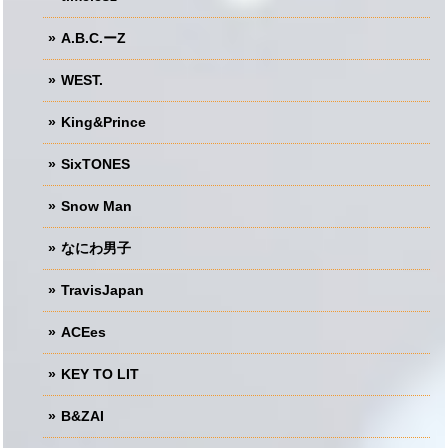
A.B.C.ーZ
WEST.
King&Prince
SixTONES
Snow Man
なにわ男子
TravisJapan
ACEes
KEY TO LIT
B&ZAI