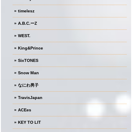
timelesz
A.B.C.ーZ
WEST.
King&Prince
SixTONES
Snow Man
なにわ男子
TravisJapan
ACEes
KEY TO LIT