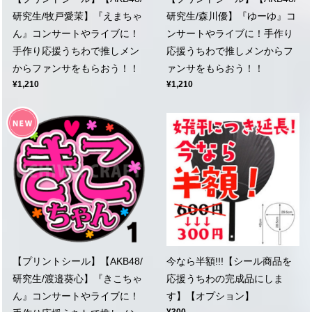
研究生/牧戸愛茉】『えまちゃ
研究生/森川優】『ゆーゆ』コ
ん』コンサートやライブに！
ンサートやライブに！手作り
手作り応援うちわで推しメン
応援うちわで推しメンからフ
からファンサをもらおう！！
ァンサをもらおう！！
¥1,210
¥1,210
【プリントシール】【AKB48/
今なら半額!!!【シール商品を
研究生/渡邉葵心】『きこちゃ
応援うちわの完成品にしま
ん』コンサートやライブに！
す】【オプション】