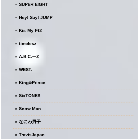
SUPER EIGHT
Hey! Say! JUMP
Kis-My-Ft2
timelesz
A.B.C.ーZ
WEST.
King&Prince
SixTONES
Snow Man
なにわ男子
TravisJapan